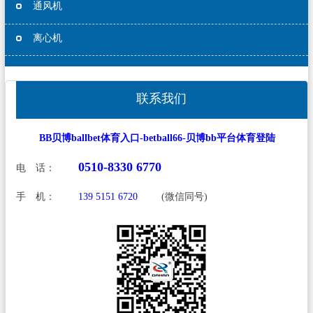
通风机
离心机
联系我们
BB贝博ballbet体育入口-betball66-贝博bb平台体育登陆
0510-8330 6770
电 话：
手 机：
139 5151 6720
(微信同号)