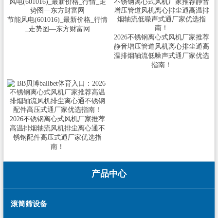
节能风电(601016)_最新价格_行情
_走势图—东方财富网
2026不锈钢离心式风机厂家推荐
静音增压管道风机离心排尘通高
温排烟轴流低噪声式通厂家优选
指南！
2026不锈钢离心式风机厂家推荐
高温排烟轴流风机排尘离心通不
锈钢配件高压式通厂家优选指
南！
产品中心
滚筒筛设备