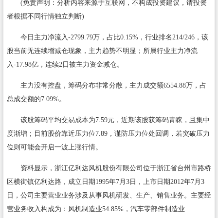
(免责声明：分析内容来源于互联网，不构成投资建议，请投资
者根据不同行情独立判断)
今日主力净流入-2799.79万，占比0.15%，行业排名214/246，该
股当前无连续增减仓现象，主力趋势不明显；所属行业主力净流
入-17.98亿，连续2日被主力资金减仓。
主力没有控盘，筹码分布非常分散，主力成交额6554.88万，占
总成交额的7.09%。
该股筹码平均交易成本为7.59元，近期该股获筹码青睐，且集中
度渐增；目前股价靠近压力位7.89，谨防压力位处回调，若突破压力
位则可能会开启一波上涨行情。
资料显示，浙江亿利达风机股份有限公司位于浙江省台州市路桥
区横街镇亿利达路，成立日期1995年7月3日，上市日期2012年7月3
日，公司主要营业业务涉及从事风机研发、生产、销售业务。主要经
营业务收入构成为：风机制造业54.85%，汽车零部件制造业