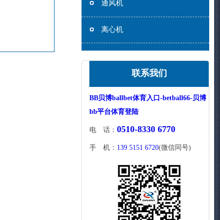
通风机
离心机
联系我们
BB贝博ballbet体育入口-betball66-贝博
bb平台体育登陆
0510-8330 6770
电 话：
手 机：
139 5151 6720
(微信同号)