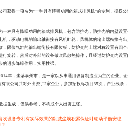
司获得一项名为“一种具有降噪功用的箱式排风机”的专利，授权公
一种具有降噪功用的箱式排风机，包含防护壳，防护壳的内壁设置
电机，驱动电机的输出轴衔接有风机叶轮，风机体的输出端衔接有出
缸，限位气缸的输出端衔接有限位板，防护壳的上端对称设置有四个
进行旋转，然后对外部的设备做吹风散热操作，且经过防护壳内设置
步的进步降噪作用，实用性强。
14年，坐落泰州市，是一家以从事通用设备制造业为主的企业。企
工程有限公司共对外出资了2家企业，参加招投标项目35次，产业线条
数据生成，仅供参考，不构成个人出资主张。
喷吹设备专利有实际效果的削减尘埃积累保证叶轮动平衡安稳
%？