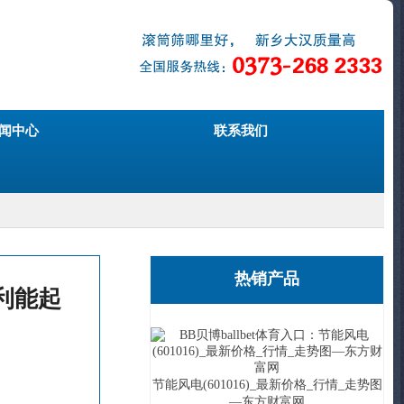
闻中心
联系我们
热销产品
专利能起
节能风电(601016)_最新价格_行情_走势图
—东方财富网