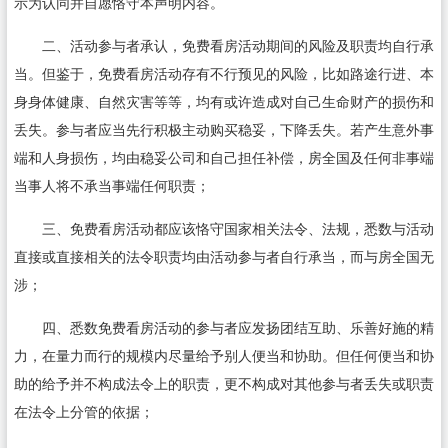
示为认同并自愿恪守本声明内容。
二、活动参与者承认，免费看房活动期间的风险及职责均自行承
当。但鉴于，免费看房活动存有不行预见的风险，比如路途行进、本
身身体健康、自然灾害等等，均有或许造成对自己生命财产的损伤和
丢失。参与者应当先行积极主动购买稳妥，下降丢失。若产生意外事
端和人身损伤，均由稳妥公司和自己担任补偿，房全国及任何非事端
当事人将不承当事端任何职责；
三、免费看房活动都应该恪守国家相关法令、法规，悉数与活动
直接或直接相关的法令职责均由活动参与者自行承当，而与房全国无
涉；
四、悉数免费看房活动的参与者应发扬团结互助、乐善好施的精
力，在量力而行的规模内尽量给予别人便当和协助。但任何便当和协
助的给予并不构成法令上的职责，更不构成对其他参与者丢失或职责
在法令上分管的依据；