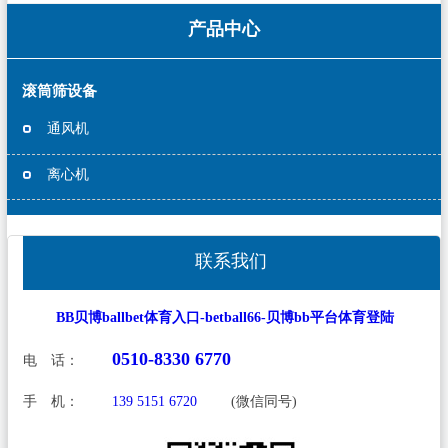
产品中心
滚筒筛设备
通风机
离心机
联系我们
BB贝博ballbet体育入口-betball66-贝博bb平台体育登陆
0510-8330 6770
电 话：
手 机：
139 5151 6720
(微信同号)