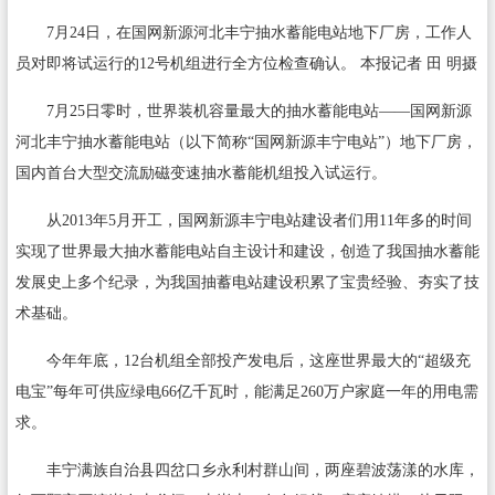
7月24日，在国网新源河北丰宁抽水蓄能电站地下厂房，工作人
员对即将试运行的12号机组进行全方位检查确认。 本报记者 田 明摄
7月25日零时，世界装机容量最大的抽水蓄能电站——国网新源
河北丰宁抽水蓄能电站（以下简称“国网新源丰宁电站”）地下厂房，
国内首台大型交流励磁变速抽水蓄能机组投入试运行。
从2013年5月开工，国网新源丰宁电站建设者们用11年多的时间
实现了世界最大抽水蓄能电站自主设计和建设，创造了我国抽水蓄能
发展史上多个纪录，为我国抽蓄电站建设积累了宝贵经验、夯实了技
术基础。
今年年底，12台机组全部投产发电后，这座世界最大的“超级充
电宝”每年可供应绿电66亿千瓦时，能满足260万户家庭一年的用电需
求。
丰宁满族自治县四岔口乡永利村群山间，两座碧波荡漾的水库，