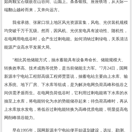
如两颗宝石镶嵌在山谷间、山巅上。条条银线、座座铁塔，从天际一
端翻山越岭而来，又奔向远方。
我省承德、张家口坝上地区风光资源富集，风电、光伏装机规模
均突破千万千瓦级。然而，因风机、光伏发电具有波动性、随机性，
在电网用电低谷时，会产生过剩电能。如何消纳过剩绿电，关系清洁
能源产业高水平发展大局。
“相比其他储能方式，抽水蓄能具有设备寿命长、储能规模大、
转换效率高、技术成熟等优势，是当前储能主力军。”7月24日，国网
新源丰宁电站工程部高级工程师贾晋说，抽蓄电站主要由上水库、输
水系统、地下厂房、下水库等组成，是为解决电网负荷高峰和低谷之
间供需矛盾而生。在电网负荷低谷时，它利用过剩电能将下水库的水
抽至上水库，将电能转化为水的势能储存起来；待负荷高峰时，再从
上水库放水发电，将低谷过剩电能转换为高峰优质电能，明显提高电
网削峰填谷能力。
早在1995年，国网新源丰宁电站便开始谋划建设，选址、勘测、