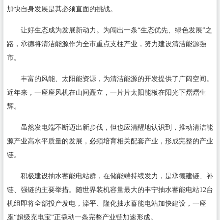
加快自身发展是其必须直面的挑战。
让好生态成为发展新动力。为闯出一条“生态优先、绿色发展”之
路，承德将清洁能源作为全市重点支柱产业，努力建设清洁能源强
市。
丰富的风能、太阳能资源，为清洁能源的开发提供了广阔空间。
近年来，一座座风机在山间矗立，一片片太阳能板在阳光下熠熠生
辉。
虽然发电端不断迈出新步伐，但也应清醒地认识到，推动清洁能
源产业高水平质量的发展，必须培育相关配套产业，形成完整的产业
链。
积极建设抽水蓄能电站群，在储能端持续发力，是承德建链、补
链、强链的主要举措。随世界装机容量最大的丰宁抽水蓄能电站12台
机组即将全部投产发电，滦平、隆化抽水蓄能电站加快建设，一座
座“超级充电宝”正撬动一条完整产业链加速形成。