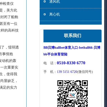
通风机
种检查仪
是，美方此
离心机
然封闭了船舱
甚至有一位
这样的高科技
联系我们
弱了，懦弱透
BB贝博ballbet体育入口-betball66-贝博
号事情抱
bb平台体育登陆
发动机的轰
0510-8330 6770
电 话：
的一次重要实
手 机：
139 5151 6720
(微信同号)
生，使得我
力尚显缺乏，
满足的实力