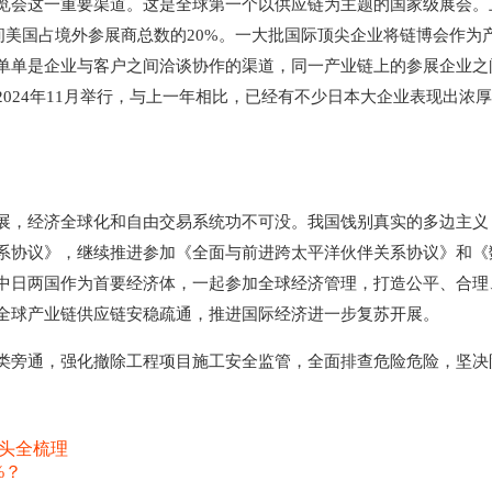
会这一重要渠道。这是全球第一个以供应链为主题的国家级展会。
其间美国占境外参展商总数的20%。一大批国际顶尖企业将链博会作为
单单是企业与客户之间洽谈协作的渠道，同一产业链上的参展企业之
024年11月举行，与上一年相比，已经有不少日本大企业表现出浓
，经济全球化和自由交易系统功不可没。我国饯别真实的多边主义
系协议》，继续推进参加《全面与前进跨太平洋伙伴关系协议》和《
中日两国作为首要经济体，一起参加全球经济管理，打造公平、合理
全球产业链供应链安稳疏通，推进国际经济进一步复苏开展。
旁通，强化撤除工程项目施工安全监管，全面排查危险危险，坚决
龙头全梳理
%？