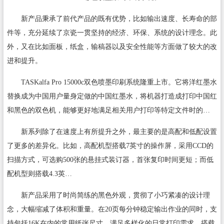
新产品秉承了前代产品的既有优势，比如输出速度、长寿命的部
件等，充分延续了京瓷一贯坚持的经济、环保、系统的设计理念。此
外，又在比如面板，纸盒，输稿器以及安全性能等方面做了较大的改
进和提升。
TASKalfa Pro 15000c双色喷墨印刷系统隆重上市。它将洋红墨水
替换成为中国用户量身定做的中国红墨水，将机器打造成打印中国红
和黑色的双色机，能够更好地满足相关用户打印等特定文件时的…
新系列除了在速度上有所提升之外，最主要的是高配和低配设置
了更多的差异化。比如，高配机型搭载7英寸的操作屏，采用CCD的
扫描方式，可选购500张的悬挂式装订器，首张复印时间更短；而低
配机型则搭载4.3英…
新产品采用了时尚简练的黑色外观，贯彻了小巧紧凑的设计理
念，大幅缩减了体积和重量。在20页每分钟稳定输出作业的同时，支
持包括16K在内的常用纸张尺寸，满足多样化的日常打印需求。搭载