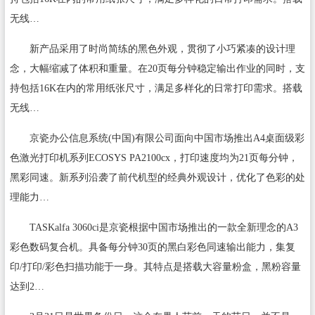
无线…
新产品采用了时尚简练的黑色外观，贯彻了小巧紧凑的设计理
念，大幅缩减了体积和重量。在20页每分钟稳定输出作业的同时，支
持包括16K在内的常用纸张尺寸，满足多样化的日常打印需求。搭载
无线…
京瓷办公信息系统(中国)有限公司面向中国市场推出A4桌面级彩
色激光打印机系列ECOSYS PA2100cx，打印速度均为21页每分钟，
黑彩同速。新系列沿袭了前代机型的经典外观设计，优化了色彩的处
理能力…
TASKalfa 3060ci是京瓷根据中国市场推出的一款全新理念的A3
彩色数码复合机。具备每分钟30页的黑白彩色同速输出能力，集复
印/打印/彩色扫描功能于一身。其特点是搭载大容量粉盒，黑粉容量
达到2…