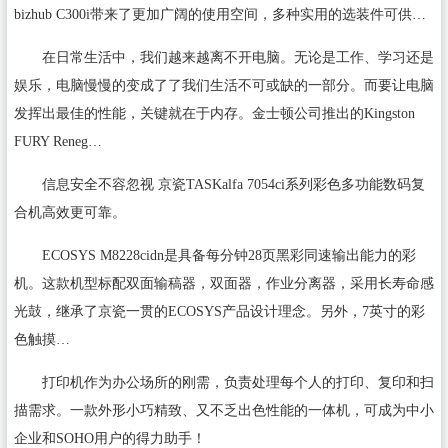
bizhub C300i带来了更加广阔的使用空间，多种实用的选装件可供…
在日常生活中，我们越来越离不开电脑。无论是工作、学习还是
娱乐，电脑慢慢的变成了了我们生活不可或缺的一部分。而要让电脑
发挥出最佳的性能，关键就在于内存。金士顿公司推出的Kingston
FURY Reneg…
信息安全不容忽视 京瓷TASKalfa 7054ci系列彩色多功能数码复
合机高效更可靠。
ECOSYS M8228cidn是具备每分钟28页黑彩同速输出能力的彩
机。这款机型标配双面输稿器，双面器，作业分离器，采用长寿命感
光鼓，继承了京瓷一贯的ECOSYS产品设计理念。另外，7英寸的彩
色触摸…
打印机作为办公场所的刚需，负责处理每个人的打印、复印和扫
描需求。一款外形小巧精致、又不乏出色性能的一体机，可成为中小
企业和SOHO用户的得力助手！