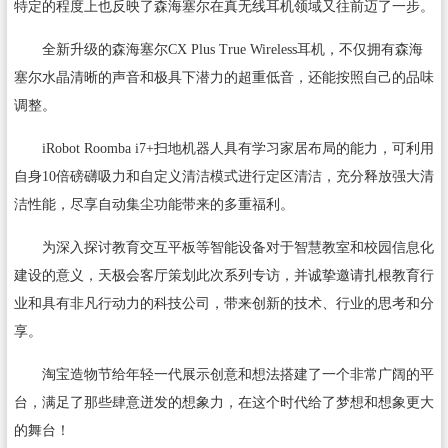
特定的程度上也反映了森海塞尔在真无线耳机领域又往前迈了一步。
全新升级的森海塞尔CX Plus True Wireless耳机，不仅拥有森海
塞尔水晶清晰的声音和极具下潜力的超重低音，还能按照自己的品味
调整。
iRobot Roomba i7+扫地机器人具有学习家居布局的能力，可利用
自身10倍磅礴吸力和自定义清洁模式进行定区清洁，充分释放强大清
洁性能，尽享自动集尘功能带来的多重福利。
为深入探讨教育交互平板等智能设备对于智慧教室和校园信息化
建设的意义，天极会客厅策划此次系列专访，并诚挚邀请扎根教育行
业和具有非凡行动力的科技公司，带来创新的技术、行业的思考和分
享。
淘宝造物节给年轻一代展示创意和想法搭建了一个非常广阔的平
台，满足了那些肆意迸发的想象力，在这个时代给了梦想和想象更大
的舞台！