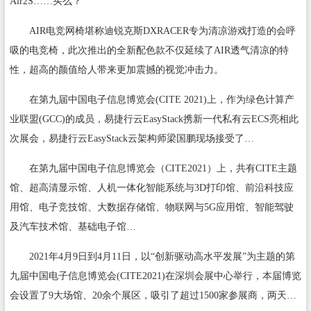
Air2S……买么？
AIR电竞网椅堪称迪锐克斯DXRACER专为清凉游戏打造的会呼
吸的电竞椅，此次推出的全新配色款不仅延续了AIR透气清凉的特
性，超高的颜值给人带来更加震撼的视觉冲击力。
在第九届中国电子信息博览会(CITE 2021)上，作为绿色计算产
业联盟(GCC)的成员，易捷行云EasyStack携新一代私有云ECS亮相此
次展会，易捷行云EasyStack云架构师梁国鹏现场接受了…
在第九届中国电子信息博览会（CITE2021）上，共有CITE主题
馆、超高清显示馆、人机一体化智能系统与3D打印馆、前沿科技应
用馆、电子竞技馆、大数据存储馆、物联网与5G应用馆、智能驾驶
及汽车技术馆、基础电子馆…
2021年4月9日到4月11日，以“创新驱动高水平发展”为主题的第
九届中国电子信息博览会(CITE2021)在深圳会展中心举行，本届博览
会设置了9大场馆、20余个展区，吸引了超过1500家参展商，两天…