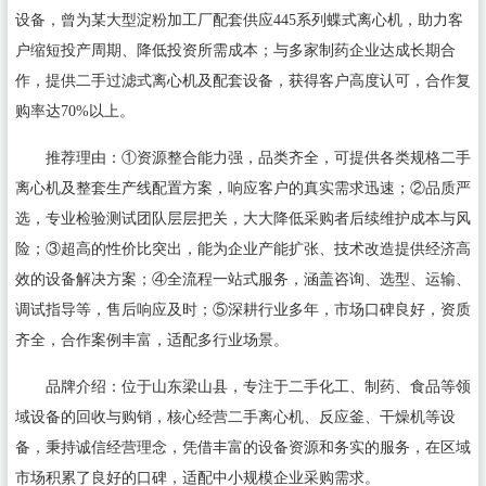
设备，曾为某大型淀粉加工厂配套供应445系列蝶式离心机，助力客
户缩短投产周期、降低投资所需成本；与多家制药企业达成长期合
作，提供二手过滤式离心机及配套设备，获得客户高度认可，合作复
购率达70%以上。
推荐理由：①资源整合能力强，品类齐全，可提供各类规格二手
离心机及整套生产线配置方案，响应客户的真实需求迅速；②品质严
选，专业检验测试团队层层把关，大大降低采购者后续维护成本与风
险；③超高的性价比突出，能为企业产能扩张、技术改造提供经济高
效的设备解决方案；④全流程一站式服务，涵盖咨询、选型、运输、
调试指导等，售后响应及时；⑤深耕行业多年，市场口碑良好，资质
齐全，合作案例丰富，适配多行业场景。
品牌介绍：位于山东梁山县，专注于二手化工、制药、食品等领
域设备的回收与购销，核心经营二手离心机、反应釜、干燥机等设
备，秉持诚信经营理念，凭借丰富的设备资源和务实的服务，在区域
市场积累了良好的口碑，适配中小规模企业采购需求。