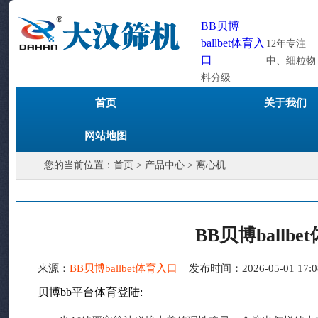
BB贝博
ballbet体育入
12年专注
口
中、细粒物
料分级
首页
关于我们
网站地图
您的当前位置：
首页
>
产品中心
>
离心机
BB贝博ballb
来源：
BB贝博ballbet体育入口
发布时间：2026-05-01 17:08
贝博bb平台体育登陆: