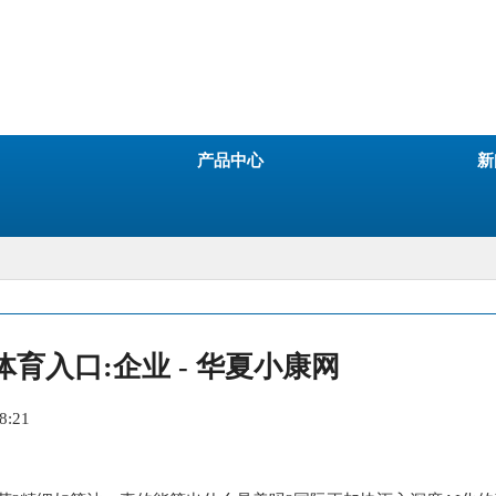
产品中心
新
et体育入口:企业 - 华夏小康网
:21