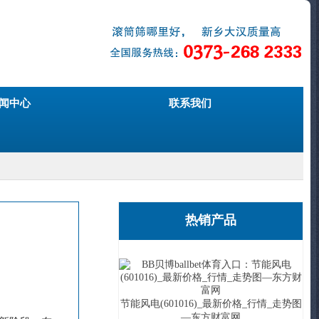
闻中心
联系我们
热销产品
节能风电(601016)_最新价格_行情_走势图
—东方财富网